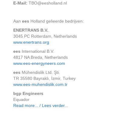
E-Mail:
TBO@eesholland.nl
Aan
ees
Holland gelieerde bedrijven:
ENERTRANS B.V.
.
3045 PC Rotterdam, Netherlands
www.enertrans.org
ees
International B.V.
4817 NA Breda, Netherlands
www.ees-energyneers.com
ees
Mühendislik Ltd. Şti.
TR 35580 Bayraklı, İzmir, Turkey
www.ees-muhendislik.com.tr
bgp Engineers
Equador
Read more... / Lees verder...