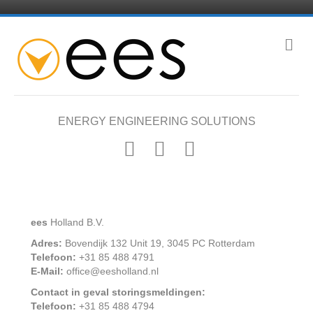
M
e
n
u
ENERGY ENGINEERING SOLUTIONS
F
L
E
a
i
m
c
n
a
e
k
i
ees
Holland B.V.
b
e
l
Adres:
Bovendijk 132 Unit 19, 3045 PC Rotterdam
o
d
Telefoon:
+31 85 488 4791
o
i
E-Mail:
office@eesholland.nl
k
n
Contact in geval storingsmeldingen:
Telefoon:
+31 85 488 4794